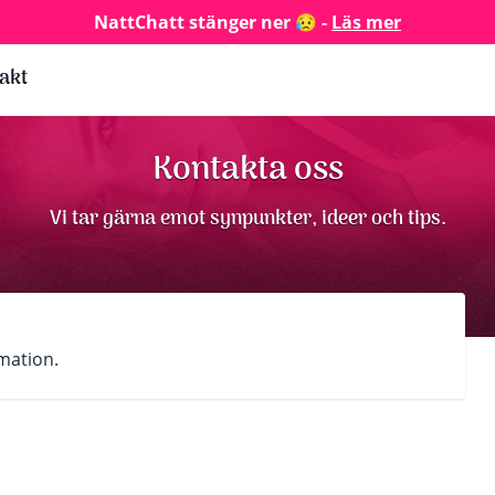
NattChatt stänger ner 😥 -
Läs mer
akt
Kontakta oss
Vi tar gärna emot synpunkter, ideer och tips.
mation.