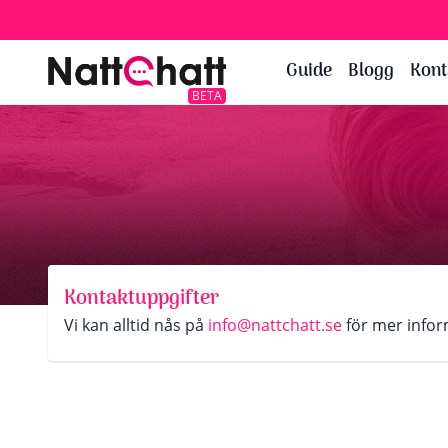
Guide
Blogg
Kont
BETA
Kontaktuppgifter
Vi kan alltid nås på
info@nattchatt.se
för mer infor