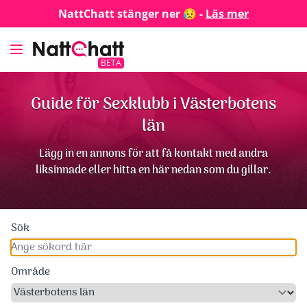
NattChatt stänger ner 😥 -
Läs mer
BETA
Guide för Sexklubb i Västerbotens
län
Lägg in en annons för att få kontakt med andra
liksinnade eller hitta en här nedan som du gillar.
Sök
Område