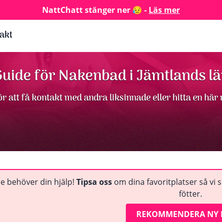
NattChatt stänger ner 😥 -
Läs mer
akt
uide för Nakenbad i Jämtlands l
r att få kontakt med andra liksinnade eller hitta en här
e behöver din hjälp!
Tipsa oss
om dina favoritplatser så vi 
fötter.
REKOMMENDERA NY 