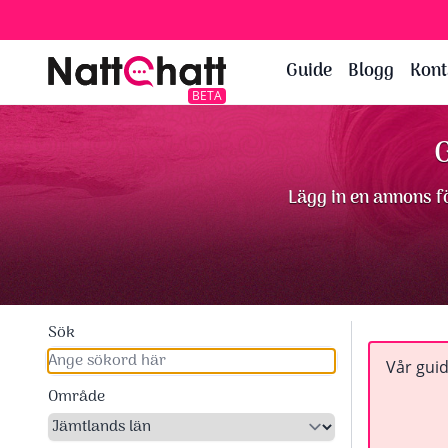
Guide
Blogg
Kont
BETA
G
Lägg in en annons fö
Sök
Vår guid
Område