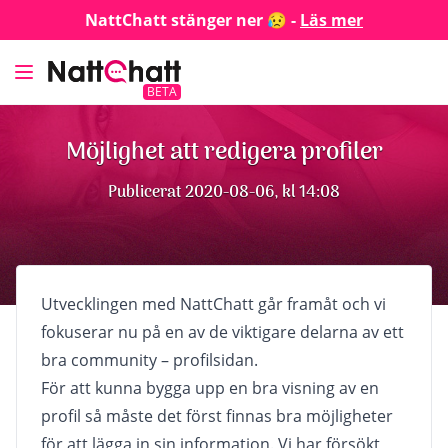
NattChatt stänger ner 😥 -
Läs mer
BETA
Möjlighet att redigera profiler
Publicerat 2020-08-06, kl 14:08
Utvecklingen med NattChatt går framåt och vi
fokuserar nu på en av de viktigare delarna av ett
bra community – profilsidan.
För att kunna bygga upp en bra visning av en
profil så måste det först finnas bra möjligheter
för att lägga in sin information. Vi har försökt